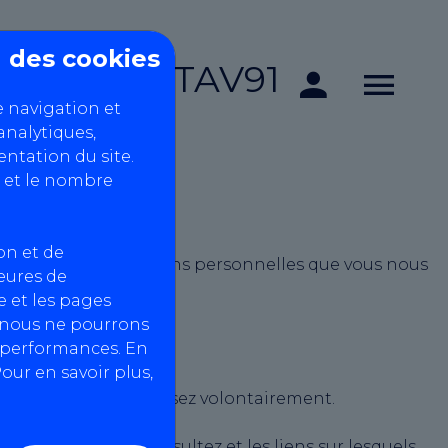
on des cookies
CTAV91
e navigation et
analytiques,
ntation du site.
 et le nombre
on et de
 protège les informations personnelles que vous nous
heures de
 et les pages
, nous ne pourrons
s performances. En
our en savoir plus,
vous nous les fournissez volontairement.
s pages que vous consultez et les liens sur lesquels