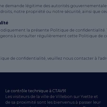
une demande légitime des autorités gouvernementales
roits, notre propriété ou notre sécurité, ainsi que ceu
lité
iodiquement la présente Politique de confidentialité.
ageons à consulter régulièrement cette Politique de c
que de confidentialité, veuillez nous contacter à l'adr
Le contrôle technique à CTAV91
Les visiteurs de la ville de Villebon sur Yvette et
de sa proximité sont les bienvenus à passer leur