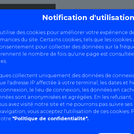
Notification d'utilisati
 utilise des cookies pour améliorer votre expérience d
rmances du site. Certains cookies, tels que les cookies 
consentement pour collecter des données sur la fréque
ennent le nombre de fois qu'une page est consultée
es.
iques collectent uniquement des données de connexi
a manière dont AutoBilan-Systems collecte, utilise et
ue l'adresse IP affectée à votre terminal, les dates et 
connexion, le lieu de connexion, les données en cache
nnées sont anonymisées et agrégées. En les refusant
us avez visité notre site et ne pourrons pas suivre se
s collecter les informations personnelles suivantes
avigation, vous acceptez l'utilisation de ces cookies. P
notre
"Politique de confidentialité".
adresse e-mail et votre numéro de téléphone, lorsque 
otre pays de résidence et votre langue préférée.
 adresse IP, le type de navigateur que vous utilisez, le