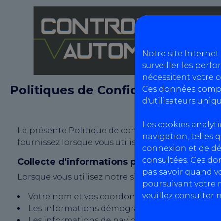
Notre site Internet
surveiller les perfo
nécessitent votre 
Politiques de Confidentialités
Ces données compr
d'utilisateurs uniqu
Les cookies analyt
La présente Politique de confidentialité décrit l
navigation, telles q
fournissez lorsque vous utilisez notre site web.
connexion et de dé
consultées. Ces do
Collecte d'informations personnelles
pas savoir quand vo
Lorsque vous utilisez notre site web, nous pouvon
poursuivant votre n
veuillez consulter 
Votre nom et vos coordonnées, tels que votre 
Les informations démographiques, telles que v
Les informations de navigation, telles que votre