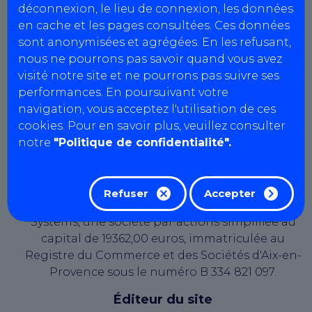
déconnexion, le lieu de connexion, les données
N° intracommunautaire :
en cache et les pages consultées. Ces données
FR00835062035
sont anonymisées et agrégées. En les refusant,
Capital social : 10000 €
nous ne pourrons pas savoir quand vous avez
visité notre site et ne pourrons pas suivre ses
CTAV91
performances. En poursuivant votre
Agrément : S091Z201
navigation, vous acceptez l'utilisation de ces
SIRET : 835 062 035 00026
cookies. Pour en savoir plus, veuillez consulter
N° intracommunautaire :
notre
"Politique de confidentialité".
FR00835062035
Capital social : 10000 €
Refuser
Accepter
Le présent site web est édité par AutoBilan-
Systems, une société par actions simplifiée au
capital de 19362,00 euros, immatriculée au
Registre du Commerce et des Sociétés d'Aix-en-
Provence sous le numéro B 334 821 097.
Éditeur du site